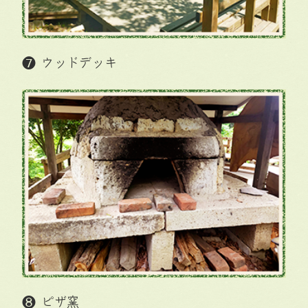
❼ ウッドデッキ
❽ ピザ窯