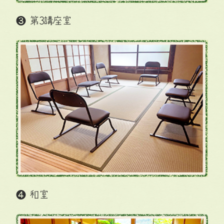
❸ 第3講座室
❹ 和室