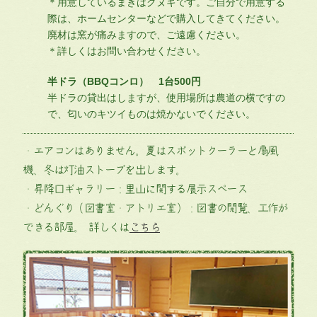
＊用意しているまきはクヌギです。ご自分で用意する
際は、ホームセンターなどで購入してきてください。
廃材は窯が痛みますので、ご遠慮ください。
＊詳しくはお問い合わせください。
半ドラ（BBQコンロ） 1台500円
半ドラの貸出はしますが、使用場所は農道の横ですの
で、匂いのキツイものは焼かないでください。
・エアコンはありません。夏はスポットクーラーと扇風
機、冬は灯油ストーブを出します。
・昇降口ギャラリー：里山に関する展示スペース
・どんぐり（図書室・アトリエ室）：図書の閲覧、工作が
できる部屋。 詳しくは
こちら