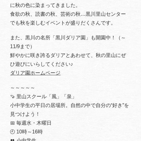
に秋の色に染まってきました。
食欲の秋、読書の秋、芸術の秋…黒川里山センター
でも秋を楽しむイベントが盛りだくさんです。
また、黒川の名所「黒川ダリア園」も開園中！（～
11/9まで）
鮮やかに咲き誇るダリアとあわせて、秋の里山にぜ
ひ遊びにいらしてください♪
ダリア園ホームページ
～～～～～
🍠 里山スクール「風」「泉」
小中学生の平日の居場所。自然の中で自分の“好き”を
見つけよう！
📅 毎週水・木曜日
🕘 10時～16時
👥 小中学生