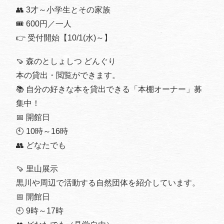
👥 3才～小学生とその家族
🎟️ 600円／一人
👉 受付開始【10/1(水)～】
🍠 森のとしょしつ どんぐり
本の貸出・閲覧ができます。
📚 自分の好きな本を貸出できる「本棚オーナー」募
集中！
📅 開館日
🕙 10時～16時
👥 どなたでも
🍠 里山展示
黒川や周辺で活動する自然団体を紹介しています。
📅 開館日
🕘 9時～17時