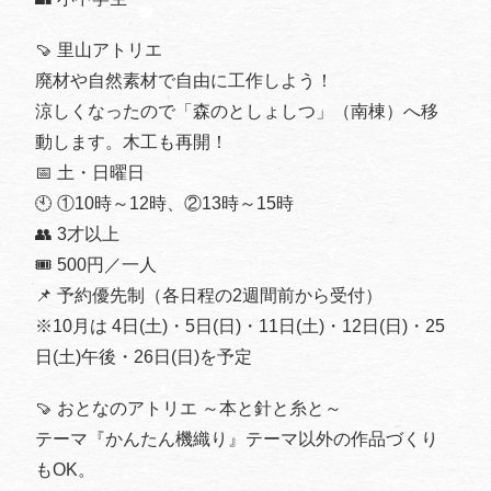
🍠 里山アトリエ
廃材や自然素材で自由に工作しよう！
涼しくなったので「森のとしょしつ」（南棟）へ移
動します。木工も再開！
📅 土・日曜日
🕙 ①10時～12時、②13時～15時
👥 3才以上
🎟️ 500円／一人
📌 予約優先制（各日程の2週間前から受付）
※10月は 4日(土)・5日(日)・11日(土)・12日(日)・25
日(土)午後・26日(日)を予定
🍠 おとなのアトリエ ～本と針と糸と～
テーマ『かんたん機織り』テーマ以外の作品づくり
もOK。