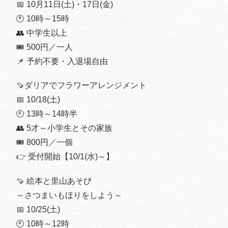
📅 10月11日(土)・17日(金)
🕚 10時～15時
👥 中学生以上
🎟️ 500円／一人
📌 予約不要・入退場自由
🍠ダリアでフラワーアレンジメント
📅 10/18(土)
🕙 13時～14時半
👥 5才～小学生とその家族
🎟️ 800円／一個
👉 受付開始【10/1(水)～】
🍠 絵本と里山あそび
～さつまいもほりをしよう～
📅 10/25(土)
🕙 10時～12時