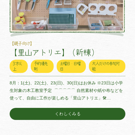
【親子向け】
【里山アトリエ】（新棟）
3才以
予約優先
土曜日・日曜
大人だけの参加可
上
制
日
能
8月：1(土)、22(土)、23(日)、30(日)はお休み ※23日は小学
生対象の木工教室予定 ⌒⌒⌒⌒⌒ 自然素材や紙や布などを
使って、自由に工作が楽しめる「里山アトリエ」🛠…
くわしくみる